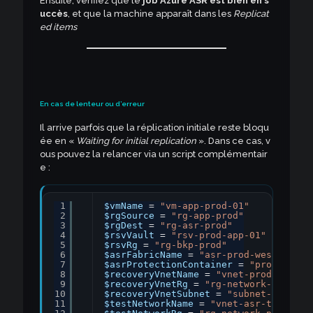
Ensuite, vérifiez que le
job Azure ASR est bien en s
uccès
, et que la machine apparaît dans les
Replicat
ed items
En cas de lenteur ou d’erreur
Il arrive parfois que la réplication initiale reste bloqu
ée en «
Waiting for initial replication
». Dans ce cas, v
ous pouvez la relancer via un script complémentair
e :
1
$vmName
= 
"vm-app-prod-01"
2
$rgSource
= 
"rg-app-prod"
3
$rgDest
= 
"rg-asr-prod"
4
$rsvVault
= 
"rsv-prod-app-01"
5
$rsvRg
= 
"rg-bkp-prod"
6
$asrFabricName
= 
"asr-prod-westeurope
7
$asrProtectionContainer
= 
"prod-1-weu
8
$recoveryVnetName
= 
"vnet-prod"
9
$recoveryVnetRg
= 
"rg-network-prod"
10
$recoveryVnetSubnet
= 
"subnet-app"
11
$testNetworkName
= 
"vnet-asr-test"