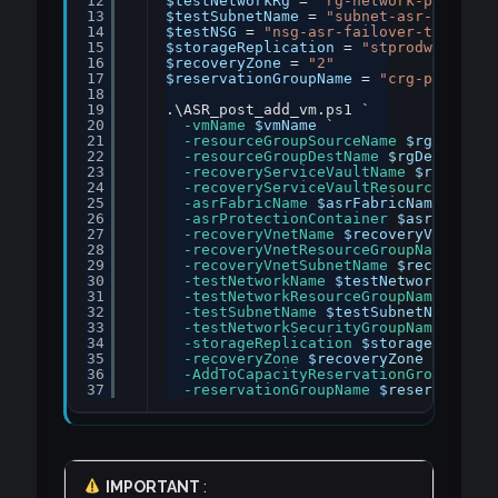
12
$testNetworkRg
= 
"rg-network-prod"
13
$testSubnetName
= 
"subnet-asr-test"
14
$testNSG
= 
"nsg-asr-failover-test"
15
$storageReplication
= 
"stprodwesteuro
16
$recoveryZone
= 
"2"
17
$reservationGroupName
= 
"crg-prod-az2
18
19
.\ASR_post_add_vm.ps1 `
20
-vmName
$vmName
`
21
-resourceGroupSourceName
$rgSource
22
-resourceGroupDestName
$rgDest
`
23
-recoveryServiceVaultName
$rsvVault
24
-recoveryServiceVaultResourceGroupN
25
-asrFabricName
$asrFabricName
`
26
-asrProtectionContainer
$asrProtect
27
-recoveryVnetName
$recoveryVnetName
28
-recoveryVnetResourceGroupName
$rec
29
-recoveryVnetSubnetName
$recoveryVn
30
-testNetworkName
$testNetworkName
`
31
-testNetworkResourceGroupName
$test
32
-testSubnetName
$testSubnetName
`
33
-testNetworkSecurityGroupName
$test
34
-storageReplication
$storageReplica
35
-recoveryZone
$recoveryZone
`
36
-AddToCapacityReservationGroup
`
37
-reservationGroupName
$reservationG
IMPORTANT
: