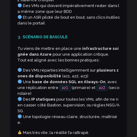
Des VMs qui doivent impérativement rester dans l
a même zone que leur BDD
Et un ASR piloté de bout en bout, sans clics inutiles
dans le portail
3.
SCÉNARIO DE BASCULE
Tu viens de mettre en place une
infrastructure soi
gnée dans Azure
pour une application critique.
Tout est aligné avec les bonnes pratiques :
Des VMs réparties intelligemment sur
plusieurs z
ones de disponibilité
(az1, az2, az3)
Une
base de données SQL en Always-On
, avec
une réplication entre
az1
(primaire) et
az2
(seco
ndaire)
Des
IP statiques
pour toutes les VMs, afin de ne ri
en casser côté Bastion, supervision, ou règles NSG/A
SG
Une topologie réseau claire, structurée, maîtrisé
e.
Mais très vite, la réalité t’a rattrapé.