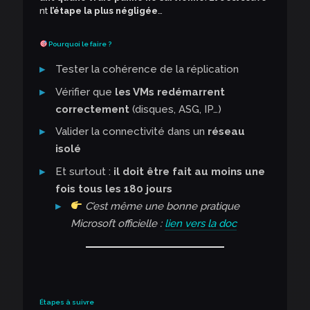
nt
l’étape la plus négligée
…
Pourquoi le faire ?
Tester la cohérence de la réplication
Vérifier que
les VMs redémarrent
correctement
(disques, ASG, IP…)
Valider la connectivité dans un
réseau
isolé
Et surtout :
il doit être fait au moins une
fois tous les 180 jours
C’est même une bonne pratique
Microsoft officielle :
lien vers la doc
Étapes à suivre