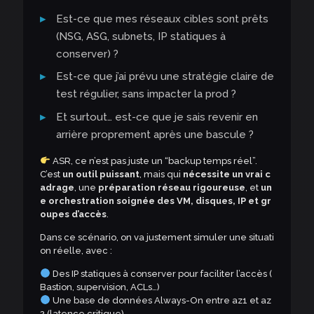
Est-ce que mes réseaux cibles sont prêts
(NSG, ASG, subnets, IP statiques à
conserver) ?
Est-ce que j’ai prévu une stratégie claire de
test régulier, sans impacter la prod ?
Et surtout… est-ce que je sais revenir en
arrière proprement après une bascule ?
ASR, ce n’est pas juste un “backup temps réel”.
C’est
un outil puissant
, mais qui
nécessite un vrai c
adrage
, une
préparation réseau rigoureuse
, et
un
e orchestration soignée des VM, disques, IP et gr
oupes d’accès
.
Dans ce scénario, on va justement simuler une situati
on réelle, avec :
Des IP statiques à conserver pour faciliter l’accès (
Bastion, supervision, ACLs…)
Une base de données Always-On entre az1 et az
2 (latence critique)