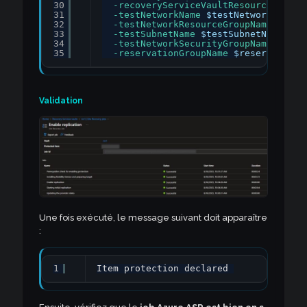
30
-recoveryServiceVaultResourceGroupN
31
-testNetworkName
$testNetworkName
`
32
-testNetworkResourceGroupName
$test
33
-testSubnetName
$testSubnetName
`
34
-testNetworkSecurityGroupName
$test
35
-reservationGroupName
$reservationG
Validation
Une fois exécuté, le message suivant doit apparaître
:
1
Item protection declared