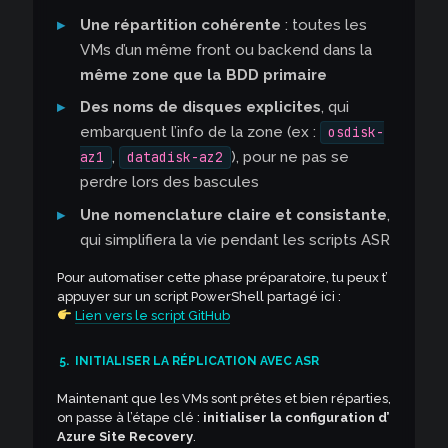
Une répartition cohérente
: toutes les
VMs d’un même front ou backend dans la
même zone que la BDD primaire
Des noms de disques explicites
, qui
embarquent l’info de la zone (ex :
osdisk-
,
), pour ne pas se
az1
datadisk-az2
perdre lors des bascules
Une nomenclature claire et consistante
,
qui simplifiera la vie pendant les scripts ASR
Pour automatiser cette phase préparatoire, tu peux t’
appuyer sur un script PowerShell partagé ici :
Lien vers le script GitHub
5.
INITIALISER LA RÉPLICATION AVEC ASR
Maintenant que les VMs sont prêtes et bien réparties,
on passe à l’étape clé :
initialiser la configuration d’
Azure Site Recovery
.