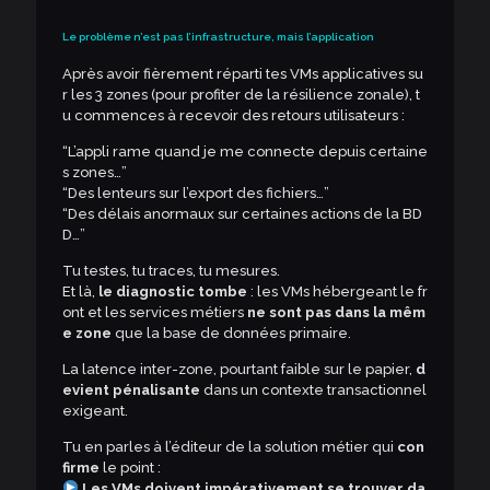
Le problème n’est pas l’infrastructure, mais l’application
Après avoir fièrement réparti tes VMs applicatives su
r les 3 zones (pour profiter de la résilience zonale), t
u commences à recevoir des retours utilisateurs :
“L’appli rame quand je me connecte depuis certaine
s zones…”
“Des lenteurs sur l’export des fichiers…”
“Des délais anormaux sur certaines actions de la BD
D…”
Tu testes, tu traces, tu mesures.
Et là,
le diagnostic tombe
: les VMs hébergeant le fr
ont et les services métiers
ne sont pas dans la mêm
e zone
que la base de données primaire.
La latence inter-zone, pourtant faible sur le papier,
d
evient pénalisante
dans un contexte transactionnel
exigeant.
Tu en parles à l’éditeur de la solution métier qui
con
firme
le point :
Les VMs doivent impérativement se trouver da