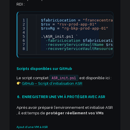
RD) :
1
$fabricLocation
= 
"francecentral"
2
$rsv
= 
"rsv-prod-app-01"
3
$rsvRg
= 
"rg-bkp-prod-app-01"
4
5
.\ASR_init.ps1 `
6
-fabricLocation
$fabricLocation
`
7
-recoveryServiceVaultName
$rsv
`
8
-recoveryServiceVaultResourceGroupNa
Scripts disponibles sur GitHub
Le script complet
ASR_init.ps1
est disponible ici :
GitHub – Script d’initialisation ASR
6.
ENREGISTRER UNE VM À PROTÉGER AVEC ASR
Après avoir préparé l’environnement et initialisé ASR
, il est temps de
protéger réellement vos VMs
Ajout d’une VM à ASR