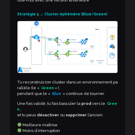
ode Pool avec une version antérieure
Stratégie 5 → Cluster éphémère (Blue/Green)
Tu reconstruis ton cluster dans un environnement pa
rallèle (le «
Green
« ),
pendant que le «
Blue
» continue de tourner.
Une fois validé, tu fais basculer la
prod
vers le
Gree
n
,
et tu peux
désactiver
ou
supprimer
l’ancien.
Meilleure maîtrise
Moins d’interruption