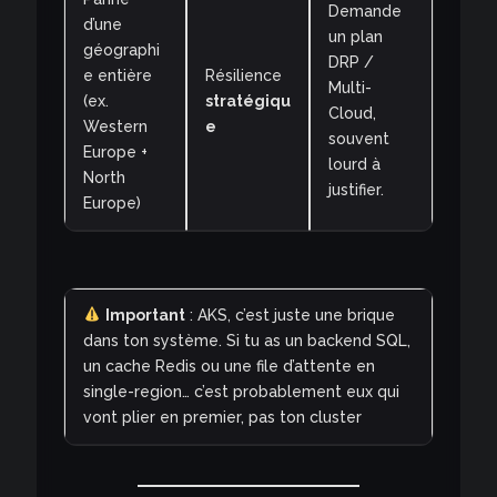
Demande
d’une
un plan
géographi
DRP /
e entière
Résilience
Multi-
(ex.
stratégiqu
Cloud,
Western
e
souvent
Europe +
lourd à
North
justifier.
Europe)
Important
: AKS, c’est juste une brique
dans ton système. Si tu as un backend SQL,
un cache Redis ou une file d’attente en
single-region… c’est probablement eux qui
vont plier en premier, pas ton cluster