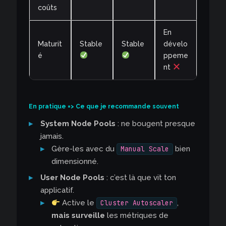
coûts
En
Maturit
Stable
Stable
dévelo
é
ppeme
nt
En pratique => Ce que je recommande souvent
System Node Pools
: ne bougent presque
jamais.
Gère-les avec du
bien
Manual Scale
dimensionné.
User Node Pools
: c’est là que vit ton
applicatif.
Active le
,
Cluster Autoscaler
mais surveille
les métriques de