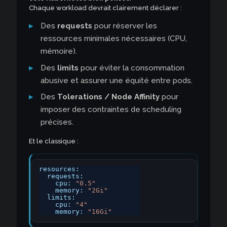
Chaque workload devrait clairement déclarer :
Des
requests
pour réserver les
ressources minimales nécessaires (CPU,
mémoire).
Des
limits
pour éviter la consommation
abusive et assurer une équité entre pods.
Des
Tolerations / Node Affinity
pour
imposer des contraintes de scheduling
précises.
Et le classique :
resources:
requests:
cpu:
"0.5"
memory:
"2Gi"
limits:
cpu:
"4"
memory:
"16Gi"