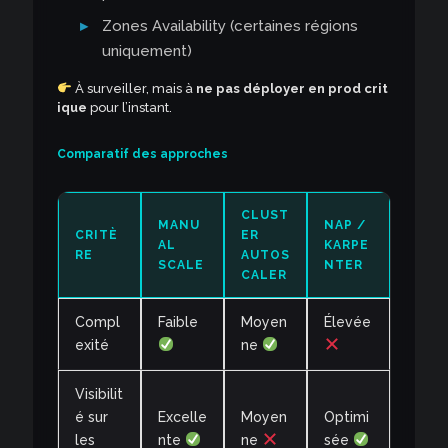
Zones Availability (certaines régions
uniquement)
À surveiller, mais à
ne pas déployer en prod crit
ique
pour l’instant.
Comparatif des approches
CLUST
MANU
NAP /
CRITÈ
ER
AL
KARPE
RE
AUTOS
SCALE
NTER
CALER
Compl
Faible
Moyen
Élevée
exité
ne
Visibilit
é sur
Excelle
Moyen
Optimi
les
nte
ne
sée