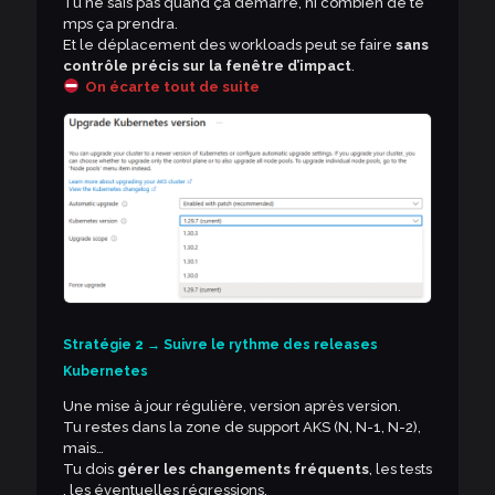
Tu ne sais pas quand ça démarre, ni combien de te
mps ça prendra.
Et le déplacement des workloads peut se faire
sans
contrôle précis sur la fenêtre d’impact
.
On écarte tout de suite
Stratégie 2 → Suivre le rythme des releases
Kubernetes
Une mise à jour régulière, version après version.
Tu restes dans la zone de support AKS (N, N-1, N-2),
mais…
Tu dois
gérer les changements fréquents
, les tests
, les éventuelles régressions.