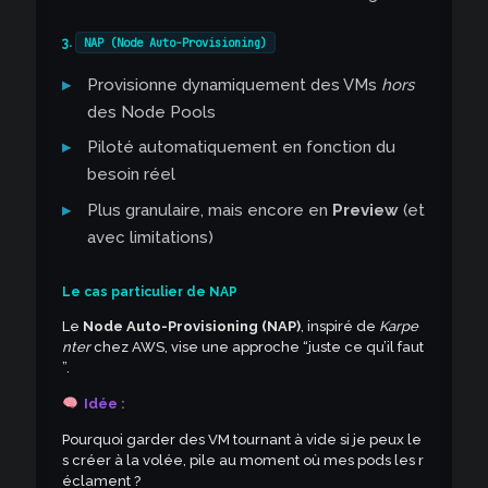
3.
NAP (Node Auto-Provisioning)
Provisionne dynamiquement des VMs
hors
des Node Pools
Piloté automatiquement en fonction du
besoin réel
Plus granulaire, mais encore en
Preview
(et
avec limitations)
Le cas particulier de NAP
Le
Node Auto-Provisioning (NAP)
, inspiré de
Karpe
nter
chez AWS, vise une approche “juste ce qu’il faut
”.
Idée :
Pourquoi garder des VM tournant à vide si je peux le
s créer à la volée, pile au moment où mes pods les r
éclament ?