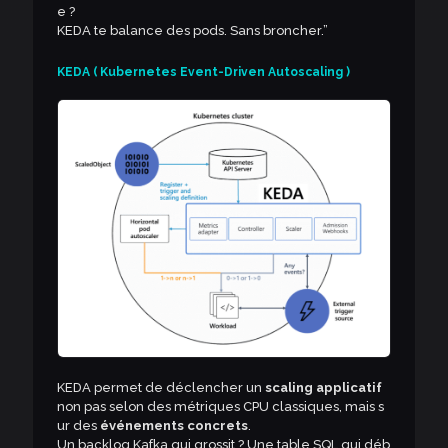
e ?
KEDA te balance des pods. Sans broncher.”
KEDA ( Kubernetes Event-Driven Autoscaling )
KEDA permet de déclencher un
scaling applicatif
non pas selon des métriques CPU classiques, mais s
ur des
événements concrets
.
Un backlog Kafka qui grossit ? Une table SQL qui déb