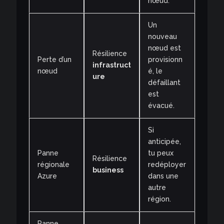
nœud.
Un
nouveau
nœud est
Résilience
Perte d’un
provisionn
infrastruct
nœud
é, le
ure
défaillant
est
évacué.
Si
anticipée,
Panne
tu peux
Résilience
régionale
redéployer
business
Azure
dans une
autre
région.
Panne