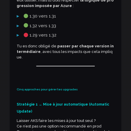
eux utiliser, mais tu dois respecter
la logique de pro
gression imposée par Azure
:
1.30 vers 1.31
1.32 vers 1.33
1.29 vers 1.32
Tu es donc obligé de
passer par chaque version in
termédiaire
, avec tous les impacts que cela impliq
ue.
Cinq approches pour gérer tes upgrades
Stratégie 1 → Mise à jour automatique (Automatic
Update)
Laisser AKS faire les mises à jour tout seul ?
Ce n’est pas une option recommandé en prod