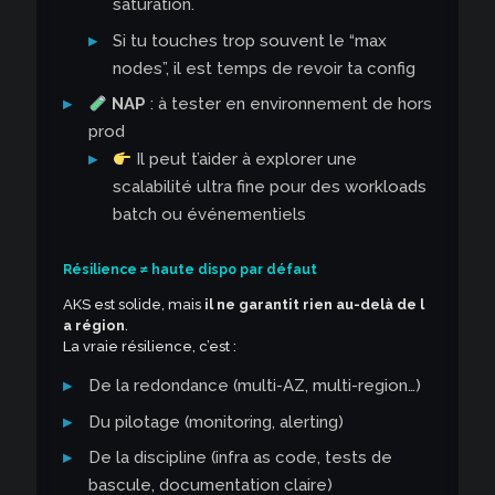
saturation.
Si tu touches trop souvent le “max
nodes”, il est temps de revoir ta config
NAP
: à tester en environnement de hors
prod
Il peut t’aider à explorer une
scalabilité ultra fine pour des workloads
batch ou événementiels
Résilience ≠ haute dispo par défaut
AKS est solide, mais
il ne garantit rien au-delà de l
a région
.
La vraie résilience, c’est :
De la redondance (multi-AZ, multi-region…)
Du pilotage (monitoring, alerting)
De la discipline (infra as code, tests de
bascule, documentation claire)