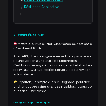
Résilience Applicative
2.
PROBLÉMATIQUE
Mettre à jour un cluster Kubernetes, ce n’est pas d
u “
next next finish
”.
Avec
AKS
, chaque upgrade ne se limite pas à passe
r d’une version à une autre de Kubernetes.
C’est tout un
écosystème
qui bouge : kubelet, kube-
proxy, DNS, CNI, CSI, Metrics Server, Secret Provider,
autoscaler, etc.
Et parfois, un simple clic sur “Upgrade” peut décl
encher des
breaking changes
invisibles… jusqu’à ce
que ton cluster tombe.
Les 3 grandes problématiques