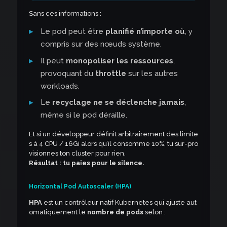
Sans ces informations :
Le pod peut être
planifié n’importe où
, y
compris sur des nœuds système.
Il peut
monopoliser les ressources
,
provoquant du
throttle
sur les autres
workloads.
Le
recyclage ne se déclenche jamais
,
même si le pod déraille.
Et si un développeur définit arbitrairement des limite
s à 4 CPU / 16Gi alors qu’il consomme 10%, tu sur-pro
visionnes ton cluster pour rien.
Résultat : tu paies pour le silence.
Horizontal Pod Autoscaler (HPA)
HPA
est un contrôleur natif Kubernetes qui ajuste aut
omatiquement le
nombre de pods
selon :