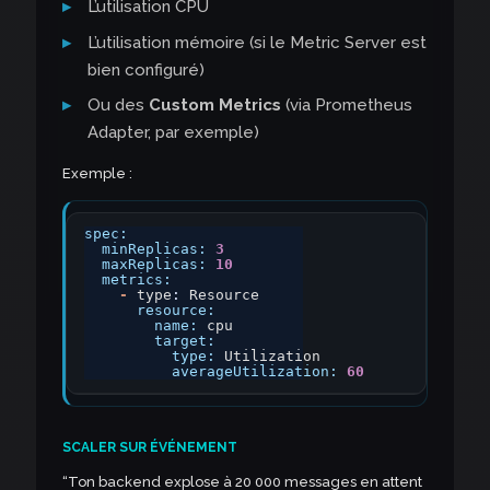
L’utilisation CPU
L’utilisation mémoire (si le Metric Server est
bien configuré)
Ou des
Custom Metrics
(via Prometheus
Adapter, par exemple)
Exemple :
spec:
minReplicas:
3
maxReplicas:
10
metrics:
-
type
:
Resource
resource:
name:
cpu
target:
type:
Utilization
averageUtilization:
60
SCALER SUR ÉVÉNEMENT
“Ton backend explose à 20 000 messages en attent