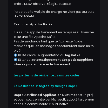
orde ? KEDA observe, réagit… et scale.
Parce que le vrai pic de charge ne vient pas toujours
du CPU/RAM
Exemple : Apache Kafka
Tu as une app de traitement en temps réel, branché
e sur une file Apache Kafka.
Pas de surcharge tant que le flux reste fluide.
Mais dès que les messages s’accumulent dans un to
pic ?
KEDA capte l’augmentation du
lag Kafka
Et lance
automatiquement des pods suppléme
ntaires
pour accélérer le traitement.
les patterns de résilience… sans les coder
La Résilience, intégrée by design ( Dapr )
Dapr (Distributed Application Runtime)
est un proj
et open source initié par Microsoft, adopté largemen
t dans la communauté cloud-native.