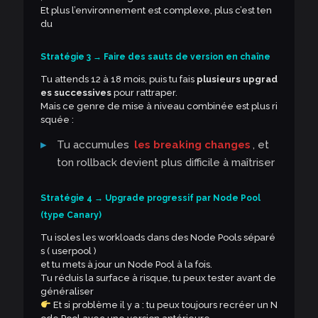
Et plus l’environnement est complexe, plus c’est ten
du
Stratégie 3 → Faire des sauts de version en chaîne
Tu attends 12 à 18 mois, puis tu fais
plusieurs upgrad
es successives
pour rattraper.
Mais ce genre de mise à niveau combinée est plus ri
squée :
Tu accumules
les breaking changes
, et
ton rollback devient plus difficile à maîtriser
Stratégie 4 → Upgrade progressif par Node Pool
(type Canary)
Tu isoles les workloads dans des Node Pools séparé
s ( userpool )
et tu mets à jour un Node Pool à la fois.
Tu réduis la surface à risque, tu peux tester avant de
généraliser
Et si problème il y a : tu peux toujours recréer un N