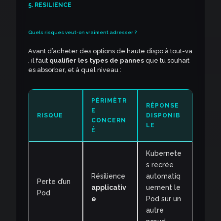
5. RESILIENCE
Quels risques veut-on vraiment adresser ?
Avant d’acheter des options de haute dispo à tout-va
, il faut
qualifier les types de pannes
que tu souhait
es absorber, et à quel niveau :
PÉRIMÈTR
RÉPONSE
E
RISQUE
DISPONIB
CONCERN
LE
É
Kubernete
s recrée
Résilience
automatiq
Perte d’un
applicativ
uement le
Pod
e
Pod sur un
autre