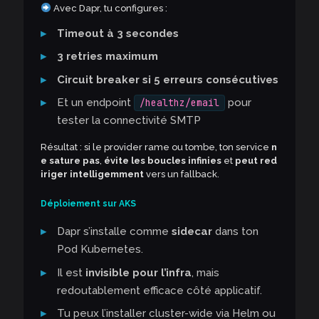
Avec Dapr, tu configures :
Timeout à 3 secondes
3 retries maximum
Circuit breaker si 5 erreurs consécutives
Et un endpoint
pour
/healthz/email
tester la connectivité SMTP
Résultat : si le provider rame ou tombe, ton service
n
e sature pas
,
évite les boucles infinies
et
peut red
iriger intelligemment
vers un fallback.
Déploiement sur AKS
Dapr s’installe comme
sidecar
dans ton
Pod Kubernetes.
Il est
invisible pour l’infra
, mais
redoutablement efficace côté applicatif.
Tu peux l’installer cluster-wide via Helm ou